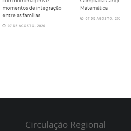
agens e
Olimpíada Canguru de
e
e integração
Matemática
e
ílias
07 DE AGOSTO, 2026
TO, 2026
Circulação Regional