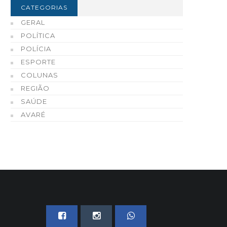
 Governo de São Paulo
qualidade fazem do Ce
CATEGORIAS
ntregam 73 casas populares
Automotivo de Enio Cha
GERAL
em Tejupá
Cerri uma referência e
POLÍTICA
Fartura e região
07 DE AGOSTO, 2026
POLÍCIA
07 DE AGOSTO, 2026
ESPORTE
COLUNAS
REGIÃO
SAÚDE
AVARÉ