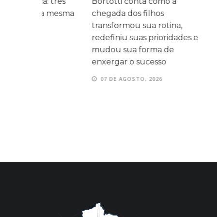
 três
Bortotti conta como a
com homen
 mesma
chegada dos filhos
momentos d
transformou sua rotina,
entre as fam
redefiniu suas prioridades e
07 DE AGOS
mudou sua forma de
enxergar o sucesso
07 DE AGOSTO, 2026