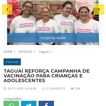
a,
Z
Equipe da saúde
HOME
NOTÍCIAS
Taguaí
TAGUAÍ
TAGUAÍ REFORÇA CAMPANHA DE
VACINAÇÃO PARA CRIANÇAS E
ADOLESCENTES
03/11/2025 10:36:00
O SUDOESTE
326
Compartilhar: