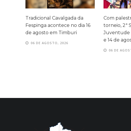
a
Tradicional Cavalgada da
Com palestr
ndes
Fespinga acontece no dia 16
torneio, 2ª
ita
de agosto em Timburi
Juventude 
e 14 de ago
06 DE AGOSTO, 2026
06 DE AGOS