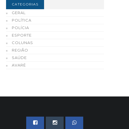
CATEGORIAS
GERAL
inal da Copa iGO de Futsal
Polícia Civil incinera mai
POLÍTICA
vareense acontece nesta
220 quilos de drogas
POLÍCIA
exta-feira, dia 7
apreendidas em Avaré 
ESPORTE
região
06 DE AGOSTO, 2026
COLUNAS
06 DE AGOSTO, 2026
REGIÃO
SAÚDE
AVARÉ