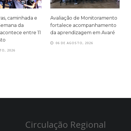
as, caminhada e
Avaliação de Monitoramento
F
 Semana da
fortalece acompanhamento
A
acontece entre 11
da aprendizagem em Avaré
s
sto
06 DE AGOSTO, 2026
TO, 2026
Circulação Regional