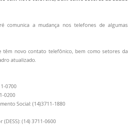
varé comunica a mudança nos telefones de algumas
te têm novo contato telefônico, bem como setores da
adro atualizado.
711-0700
11-0200
imento Social: (14)3711-1880
 (DESS): (14) 3711-0600