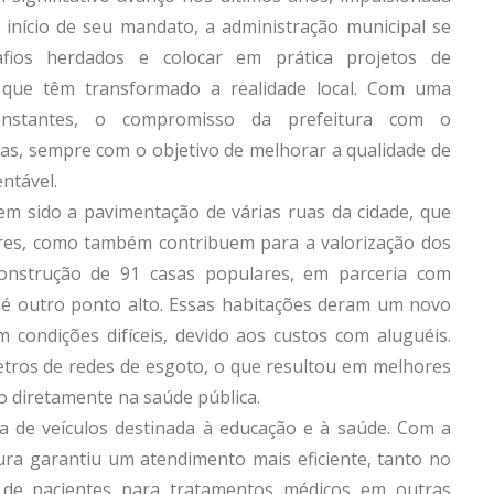
o início de seu mandato, a administração municipal se
ios herdados e colocar em prática projetos de
, que têm transformado a realidade local. Com uma
onstantes, o compromisso da prefeitura com o
as, sempre com o objetivo de melhorar a qualidade de
ntável.
em sido a pavimentação de várias ruas da cidade, que
res, como também contribuem para a valorização dos
onstrução de 91 casas populares, em parceria com
 é outro ponto alto. Essas habitações deram um novo
m condições difíceis, devido aos custos com aluguéis.
etros de redes de esgoto, o que resultou em melhores
do diretamente na saúde pública.
ta de veículos destinada à educação e à saúde. Com a
tura garantiu um atendimento mais eficiente, tanto no
 de pacientes para tratamentos médicos em outras