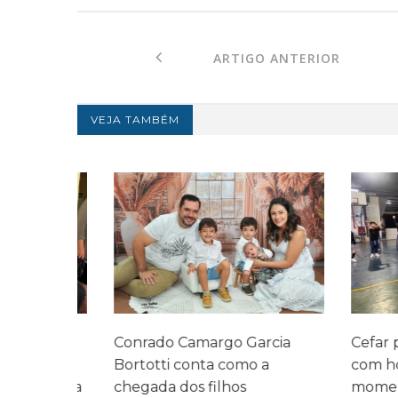
ARTIGO ANTERIOR
VEJA TAMBÉM
legado
Conrado Camargo Garcia
Cefar promo
 três
Bortotti conta como a
com homen
 mesma
chegada dos filhos
momentos d