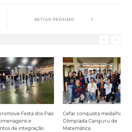
ARTIGO PRÓXIMO
ve Festa dos Pais
Cefar conquista medalhas na
P
agens e
Olimpíada Canguru de
e
e integração
Matemática
e