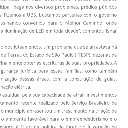
cipal, pegamos diversos problemas, prédios públicos
s. Fizemos a UBS, buscamos parcerias com o governo
assinamos convênios para o Melhor Caminho, onde
a a iluminação de LED em toda cidade”, comentou Isnar
ão dos loteamentos, um problema que se arrastava há
 de Terras do Estado de São Paulo (ITESP), dezenas de
inalmente obter as escrituras de suas propriedades. A
egurança jurídica para essas famílias, como também
anização dessas áreas, com a construção de guias,
nação elétrica.
estadual pela sua capacidade de atrair investimentos
mento recente realizado pelo Serviço Brasileiro de
o município apresentou um crescimento na criação de
e o ambiente favorável para o empreendedorismo e o
 avanço é fruto da política de incentivo à geração de