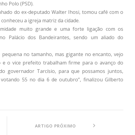
inho Polo (PSD).
anhado do ex-deputado Walter Ihosi, tomou café com o
e conheceu a igreja matriz da cidade.
imidade muito grande e uma forte ligação com os
no Palácio dos Bandeirantes, sendo um aliado do
e é pequena no tamanho, mas gigante no encanto, vejo
 e o vice prefeito trabalham firme para o avanço do
do governador Tarcísio, para que possamos juntos,
 votando 55 no dia 6 de outubro”, finalizou Gilberto
ARTIGO PRÓXIMO