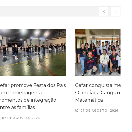
ve Festa dos Pais
Cefar conquista medalhas na
P
agens e
Olimpíada Canguru de
e
e integração
Matemática
e
ílias
07 DE AGOSTO, 2026
TO, 2026