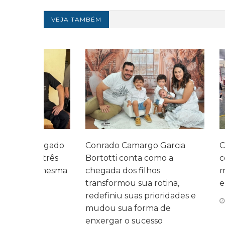
VEJA TAMBÉM
legado
Conrado Camargo Garcia
Cefar promo
 três
Bortotti conta como a
com homen
 mesma
chegada dos filhos
momentos d
transformou sua rotina,
entre as fam
redefiniu suas prioridades e
07 DE AGOS
mudou sua forma de
enxergar o sucesso