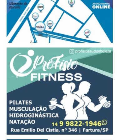
refeito Roberval de Oliveira
Tradição, tecnologia e
 Governo de São Paulo
qualidade fazem do Ce
ntregam 73 casas populares
Automotivo de Enio Cha
em Tejupá
Cerri uma referência e
Fartura e região
07 DE AGOSTO, 2026
07 DE AGOSTO, 2026