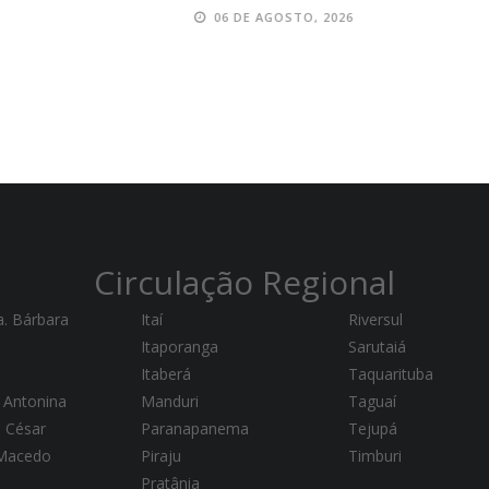
06 DE AGOSTO, 2026
Circulação Regional
a. Bárbara
Itaí
Riversul
Itaporanga
Sarutaiá
Itaberá
Taquarituba
 Antonina
Manduri
Taguaí
a César
Paranapanema
Tejupá
 Macedo
Piraju
Timburi
Pratânia