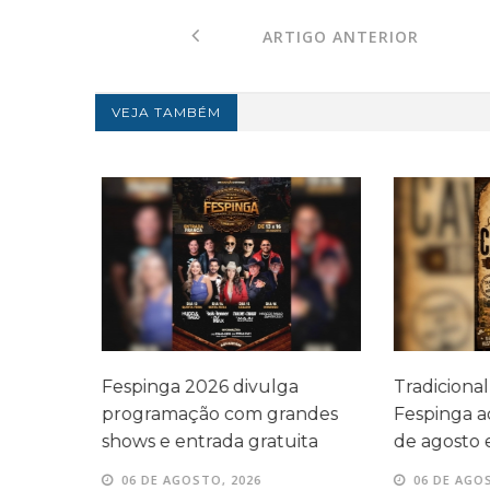
ARTIGO ANTERIOR
VEJA TAMBÉM
i
Fespinga 2026 divulga
Tradicional
íqueis
programação com grandes
Fespinga ac
shows e entrada gratuita
de agosto 
06 DE AGOSTO, 2026
06 DE AGOS