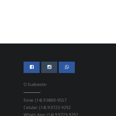
O Sudoeste-
Fone: (14) 9.9869-9557
Celular: (14) 9.9723-9292
Whats App: (14) 9.9723-9292