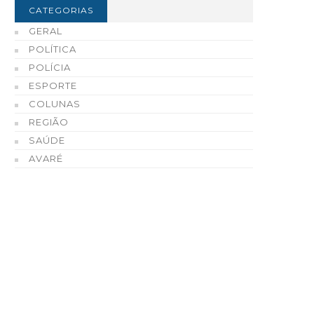
CATEGORIAS
GERAL
POLÍTICA
POLÍCIA
ESPORTE
COLUNAS
REGIÃO
SAÚDE
AVARÉ
valiação de Monitoramento
Final da Copa iGO de Fu
fortalece acompanhamento
Avareense acontece ne
da aprendizagem em Avaré
sexta-feira, dia 7
06 DE AGOSTO, 2026
06 DE AGOSTO, 2026