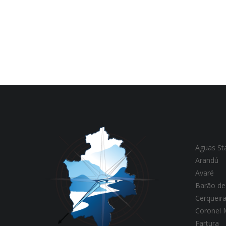
Aguas St
Arandú
Avaré
Barão de
Cerqueir
Coronel
Fartura