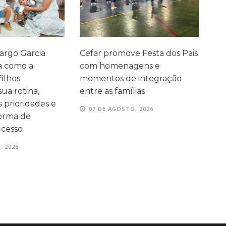
ve Festa dos Pais
Cefar conquista medalhas na
P
agens e
Olimpíada Canguru de
e
e integração
Matemática
e
ílias
07 DE AGOSTO, 2026
TO, 2026