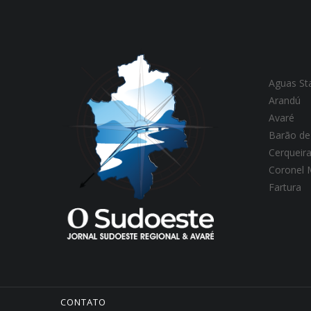
Aguas St
Arandú
Avaré
Barão de
Cerqueir
Coronel
Fartura
CONTATO