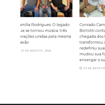
legado
Conrado Camargo Garcia
Cefar promo
 três
Bortotti conta como a
com homen
 mesma
chegada dos filhos
momentos d
transformou sua rotina,
entre as fam
redefiniu suas prioridades e
07 DE AGOS
mudou sua forma de
enxergar o sucesso
07 DE AGOSTO, 2026