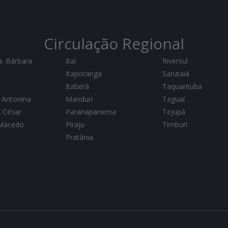
Circulação Regional
a. Bárbara
Itaí
Riversul
Itaporanga
Sarutaiá
Itaberá
Taquarituba
 Antonina
Manduri
Taguaí
a César
Paranapanema
Tejupá
 Macedo
Piraju
Timburi
Pratânia