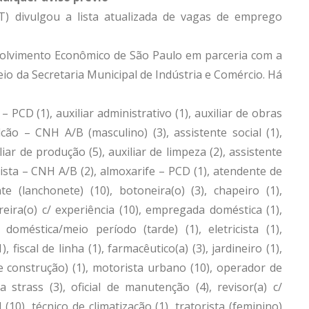
) divulgou a lista atualizada de vagas de emprego
volvimento Econômico de São Paulo em parceria com a
eio da Secretaria Municipal de Indústria e Comércio. Há
PCD (1), auxiliar administrativo (1), auxiliar de obras
alcão – CNH A/B (masculino) (3), assistente social (1),
iar de produção (5), auxiliar de limpeza (2), assistente
ista – CNH A/B (2), almoxarife – PCD (1), atendente de
te (lanchonete) (10), botoneira(o) (3), chapeiro (1),
ureira(o) c/ experiência (10), empregada doméstica (1),
méstica/meio período (tarde) (1), eletricista (1),
), fiscal de linha (1), farmacêutico(a) (3), jardineiro (1),
e construção) (1), motorista urbano (10), operador de
 strass (3), oficial de manutenção (4), revisor(a) c/
 (10), técnico de climatização (1), tratorista (feminino)