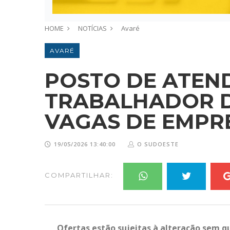
HOME
NOTÍCIAS
Avaré
AVARÉ
POSTO DE ATEN
TRABALHADOR D
VAGAS DE EMPR
19/05/2026 13:40:00
O SUDOESTE
COMPARTILHAR:
Ofertas estão sujeitas à alteração sem q