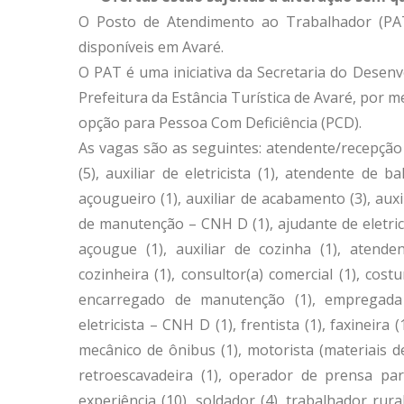
O Posto de Atendimento ao Trabalhador (PAT
disponíveis em Avaré.
O PAT é uma iniciativa da Secretaria do Desen
Prefeitura da Estância Turística de Avaré, por m
opção para Pessoa Com Deficiência (PCD).
As vagas são as seguintes: atendente/recepção – 
(5), auxiliar de eletricista (1), atendente de b
açougueiro (1), auxiliar de acabamento (3), auxil
de manutenção – CNH D (1), ajudante de eletric
açougue (1), auxiliar de cozinha (1), atenden
cozinheira (1), consultor(a) comercial (1), cost
encarregado de manutenção (1), empregada do
eletricista – CNH D (1), frentista (1), faxineira (1
mecânico de ônibus (1), motorista (materiais d
retroescavadeira (1), operador de prensa para
experiência (10), soldador (4), trabalhador rural