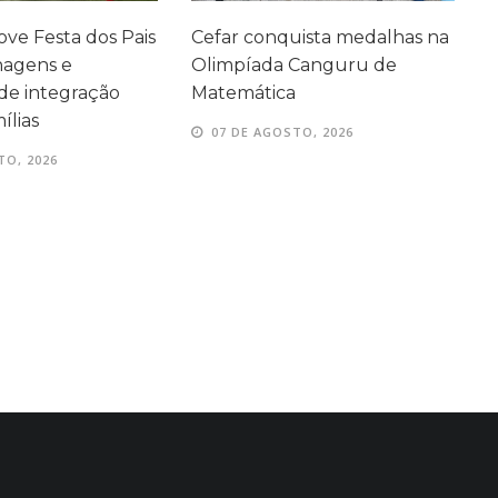
ve Festa dos Pais
Cefar conquista medalhas na
P
agens e
Olimpíada Canguru de
e
e integração
Matemática
e
ílias
07 DE AGOSTO, 2026
TO, 2026