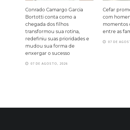
legado
Conrado Camargo Garcia
Cefar promo
 três
Bortotti conta como a
com homen
 mesma
chegada dos filhos
momentos d
transformou sua rotina,
entre as fam
redefiniu suas prioridades e
07 DE AGOS
mudou sua forma de
enxergar o sucesso
07 DE AGOSTO, 2026