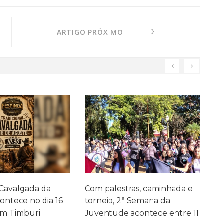
ARTIGO PRÓXIMO
as, caminhada e
Avaliação de Monitoramento
F
 Semana da
fortalece acompanhamento
A
acontece entre 11
da aprendizagem em Avaré
s