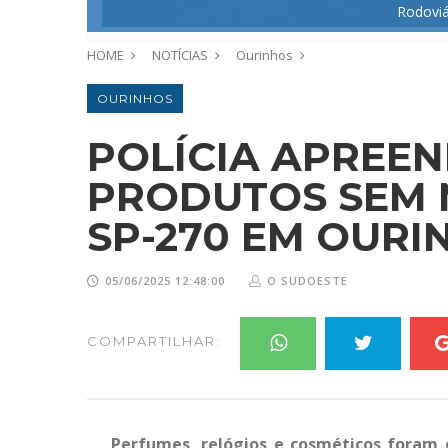
Rodoviá
HOME
NOTÍCIAS
Ourinhos
OURINHOS
POLÍCIA APREEN
PRODUTOS SEM 
SP-270 EM OURI
05/06/2025 12:48:00
O SUDOESTE
COMPARTILHAR:
Perfumes, relógios e cosméticos foram