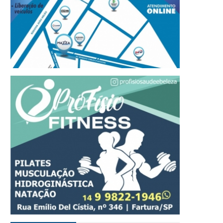
inal da Copa iGO de Futsal
Polícia Civil incinera mai
vareense acontece nesta
220 quilos de drogas
exta-feira, dia 7
apreendidas em Avaré 