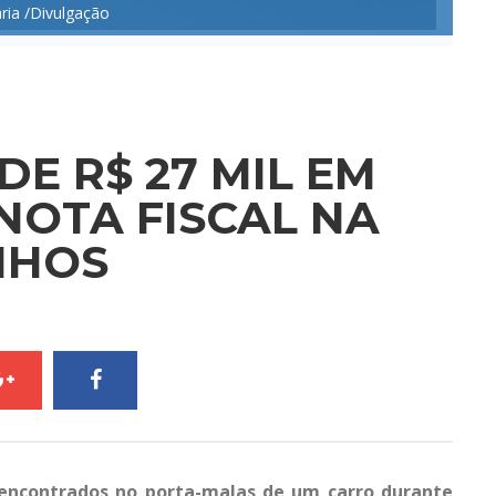
ria /Divulgação
DE R$ 27 MIL EM
NOTA FISCAL NA
NHOS
 encontrados no porta-malas de um carro durante