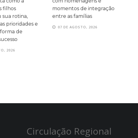
agens e
Olimpíada Canguru de
e
e integração
Matemática
e
ílias
07 DE AGOSTO, 2026
TO, 2026
Circulação Regional