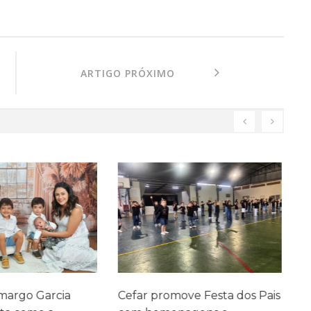
ARTIGO PRÓXIMO
ve Festa dos Pais
Cefar conquista medalhas na
P