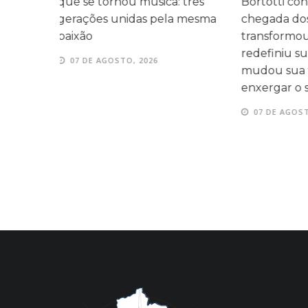
 três
Bortotti conta como a
com homen
 mesma
chegada dos filhos
momentos d
transformou sua rotina,
entre as fam
redefiniu suas prioridades e
07 DE AGOS
mudou sua forma de
enxergar o sucesso
07 DE AGOSTO, 2026