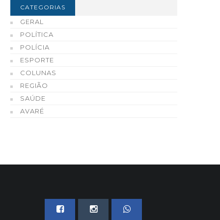
 Governo de São Paulo
qualidade fazem do Ce
CATEGORIAS
ntregam 73 casas populares
Automotivo de Enio Cha
GERAL
em Tejupá
Cerri uma referência e
POLÍTICA
Fartura e região
07 DE AGOSTO, 2026
POLÍCIA
07 DE AGOSTO, 2026
ESPORTE
COLUNAS
REGIÃO
SAÚDE
AVARÉ