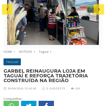
a
Di
HOME
NOTÍCIAS
Taguaí
TAGUAÍ
GARBEL REINAUGURA LOJA EM
TAGUAÍ E REFORÇA TRAJETÓRIA
CONSTRUÍDA NA REGIÃO
05/06/2026 15:42:00
O SUDOESTE
263
Compartilhar: