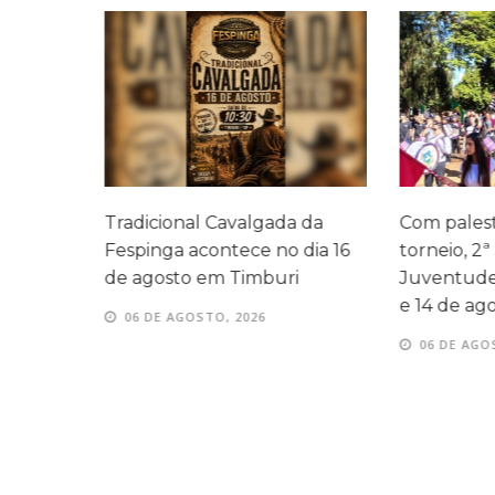
a
Tradicional Cavalgada da
Com palestr
ndes
Fespinga acontece no dia 16
torneio, 2ª
ita
de agosto em Timburi
Juventude 
e 14 de ago
06 DE AGOSTO, 2026
06 DE AGOS