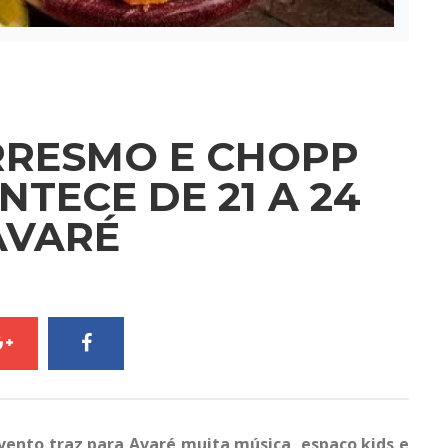
RRESMO E CHOPP
TECE DE 21 A 24
AVARÉ
ento traz para Avaré muita música, espaço kids e