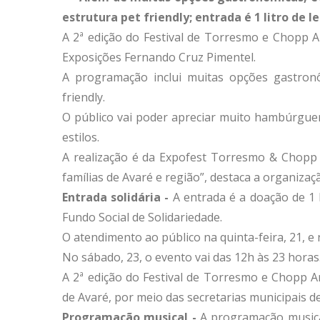
estrutura pet friendly; entrada é 1 litro de le
A 2ª edição do Festival de Torresmo e Chopp A
Exposições Fernando Cruz Pimentel.
A programação inclui muitas opções gastronô
friendly.
O público vai poder apreciar muito hambúrguer
estilos.
A realização é da Expofest Torresmo & Chopp A
famílias de Avaré e região”, destaca a organizaç
Entrada solidária -
A entrada é a doação de 1 l
Fundo Social de Solidariedade.
O atendimento ao público na quinta-feira, 21, e 
No sábado, 23, o evento vai das 12h às 23 horas
A 2ª edição do Festival de Torresmo e Chopp Ar
de Avaré, por meio das secretarias municipais d
Programação musical -
A programação musical 