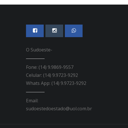
O Sudoeste-
Fone: (14) 9.9869-9557
Celular: (14) 9.9723-9292
Whats App: (14) 9.9723-9292
Email:
sudoestedoestado@uol.com.br