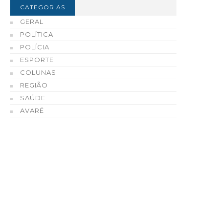
CATEGORIAS
GERAL
POLÍTICA
POLÍCIA
ESPORTE
COLUNAS
REGIÃO
inal da Copa iGO de Futsal
Polícia Civil incinera mai
SAÚDE
vareense acontece nesta
220 quilos de drogas
AVARÉ
exta-feira, dia 7
apreendidas em Avaré 
região
06 DE AGOSTO, 2026
06 DE AGOSTO, 2026