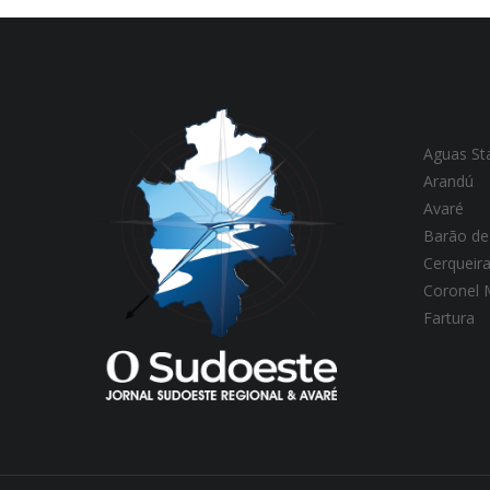
Aguas St
Arandú
Avaré
Barão de
Cerqueir
Coronel
Fartura