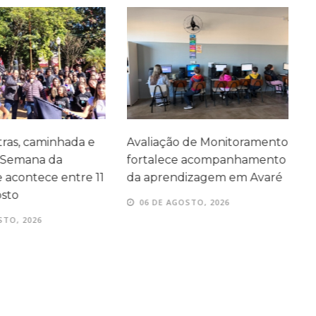
as, caminhada e
Avaliação de Monitoramento
F
 Semana da
fortalece acompanhamento
A
acontece entre 11
da aprendizagem em Avaré
s
sto
06 DE AGOSTO, 2026
TO, 2026