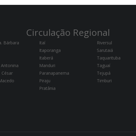
Circulação Regional
a. Bárbara
Itaí
Riversul
Itaporanga
Sarutaiá
Itaberá
Taquarituba
 Antonina
Manduri
Taguaí
a César
Paranapanema
Tejupá
 Macedo
Piraju
Timburi
Pratânia