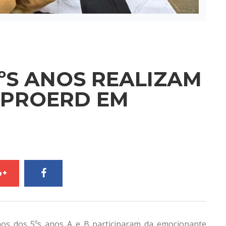
ºS ANOS REALIZAM
 PROERD EM
unos dos 5ºs anos A e B participaram da emocionante