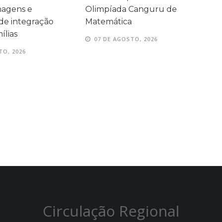
agens e
Olimpíada Canguru de
e
e integração
Matemática
e
ílias
07 DE AGOSTO, 2026
TO, 2026
Circulação Regional