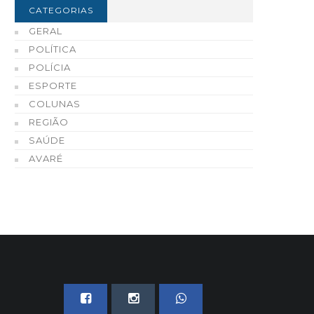
CATEGORIAS
 Governo de São Paulo
qualidade fazem do Ce
ntregam 73 casas populares
Automotivo de Enio Cha
GERAL
em Tejupá
Cerri uma referência e
POLÍTICA
Fartura e região
POLÍCIA
07 DE AGOSTO, 2026
ESPORTE
07 DE AGOSTO, 2026
COLUNAS
REGIÃO
SAÚDE
AVARÉ