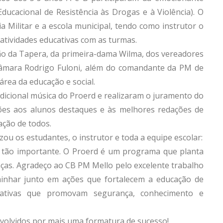
ucacional de Resistência às Drogas e à Violência). O
a Militar e a escola municipal, tendo como instrutor o
atividades educativas com as turmas.
ão da Tapera, da primeira-dama Wilma, dos vereadores
âmara Rodrigo Fuloni, além do comandante da PM de
área da educação e social.
adicional música do Proerd e realizaram o juramento do
s aos alunos destaques e às melhores redações de
ção de todos.
zou os estudantes, o instrutor e toda a equipe escolar:
 tão importante. O Proerd é um programa que planta
anças. Agradeço ao CB PM Mello pelo excelente trabalho
inhar junto em ações que fortalecem a educação de
ciativas que promovam segurança, conhecimento e
nvolvidos por mais uma formatura de sucesso!