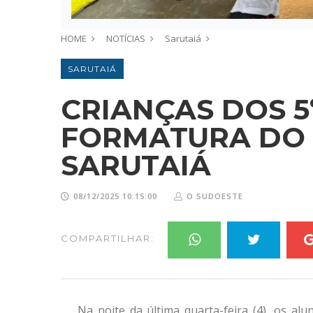
HOME
NOTÍCIAS
Sarutaiá
SARUTAIÁ
CRIANÇAS DOS 5
FORMATURA DO
SARUTAIÁ
08/12/2025 10:15:00
O SUDOESTE
COMPARTILHAR:
Na noite da última quarta-feira (4), os al