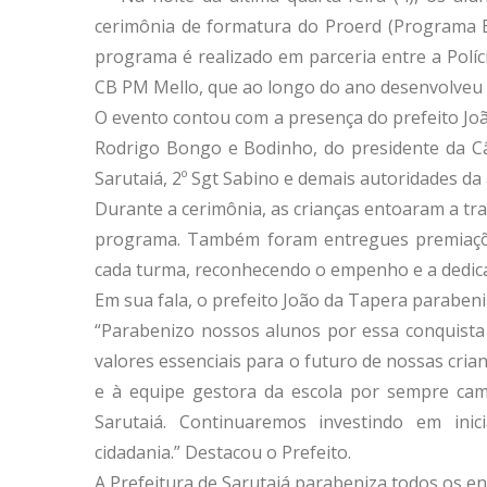
cerimônia de formatura do Proerd (Programa Ed
programa é realizado em parceria entre a Políci
CB PM Mello, que ao longo do ano desenvolveu 
O evento contou com a presença do prefeito Jo
Rodrigo Bongo e Bodinho, do presidente da C
Sarutaiá, 2º Sgt Sabino e demais autoridades da 
Durante a cerimônia, as crianças entoaram a tr
programa. Também foram entregues premiaçõe
cada turma, reconhecendo o empenho e a dedica
Em sua fala, o prefeito João da Tapera parabeni
“Parabenizo nossos alunos por essa conquista
valores essenciais para o futuro de nossas cri
e à equipe gestora da escola por sempre cam
Sarutaiá. Continuaremos investindo em ini
cidadania.” Destacou o Prefeito.
A Prefeitura de Sarutaiá parabeniza todos os e