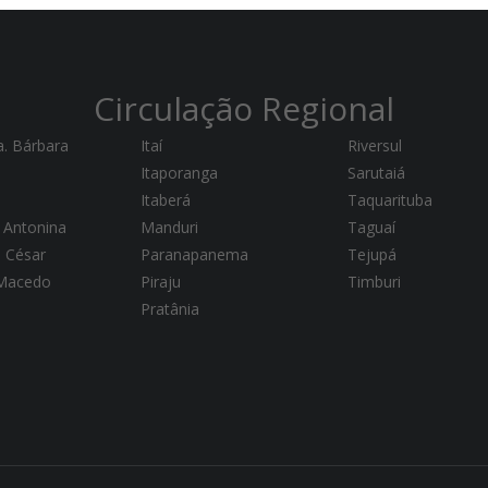
Circulação Regional
a. Bárbara
Itaí
Riversul
Itaporanga
Sarutaiá
Itaberá
Taquarituba
 Antonina
Manduri
Taguaí
a César
Paranapanema
Tejupá
 Macedo
Piraju
Timburi
Pratânia