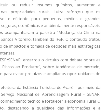
ituir ou reduzir insumos químicos, aumentar a
 nas propriedades rurais. Luiza reforçou que os
vel e eficiente para pequenos, médios e grandes
is seguras, econômicas e ambientalmente responsáveis.
ntes acompanharam a palestra “Mudança do Clima na
e Santos Vitorello, também do IFSP. O conteúdo tratou
ão de impactos e tomada de decisões mais estratégicas
intensas.
AESP/SENAR, encerrou o circuito com debate sobre as
e Riscos ao Produtor”, sobre tendências de mercado,
o para evitar prejuízos e ampliar as oportunidades do
Prefeitura da Estância Turística de Avaré - por meio da
e Serviço Nacional de Aprendizagem Rural - SENAR,
onhecimento técnico e fortalecer a economia rural. O
ção, destacando a qualidade das informações e a