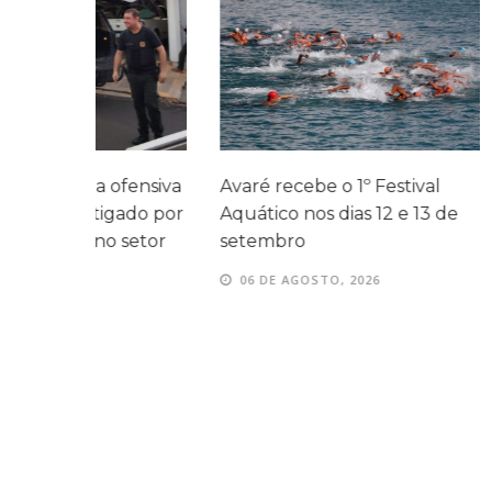
fensiva
Avaré recebe o 1º Festival
Inverno sec
ado por
Aquático nos dias 12 e 13 de
El Niño ele
setor
setembro
queimadas 
Paulo
06 DE AGOSTO, 2026
05 DE AGOS