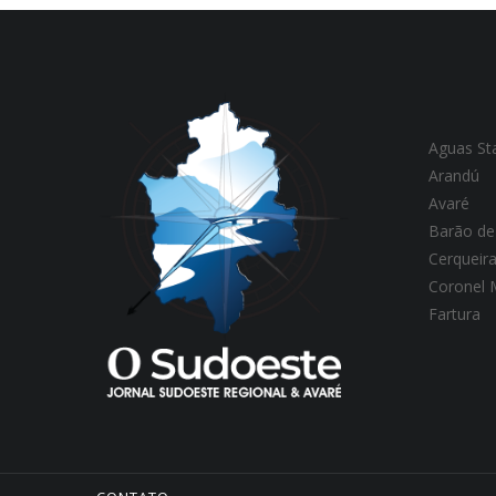
Aguas St
Arandú
Avaré
Barão de
Cerqueir
Coronel
Fartura