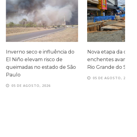
o e influência do
Nova etapa da obra contra
S
vam risco de
enchentes avança pela Rua
v
no estado de São
Rio Grande do Sul em Avaré
e
05 DE AGOSTO, 2026
TO, 2026