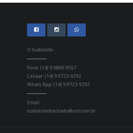
O Sudoeste-
Fone: (14) 9.9869-9557
Celular: (14) 9.9723-9292
Whats App: (14) 9.9723-9292
Email:
sudoestedoestado@uol.com.br