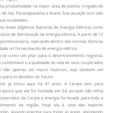
ta produtividade na maior área de plantio irrigado do
 de Itaí, Paranapanema e Avaré. Sua atuação tem sido
sas localidades.
a Aneel (Agência Nacional de Energia Elétrica) como
icos de distribuição de energia elétrica. A partir de 12
permissionária, operando dentro das normas técnicas
idade no fornecimento de energia elétrica.
u-se como um pilar para o desenvolvimento regional,
ustentável e a qualidade de vida de seus cooperados
foi não apenas um marco histórico, mas também um
 para os desafios do futuro.
ois já estou aqui há 41 anos. A Ceripa veio para
a época que ela foi fundada em 64, porque não tinha
cooperados da Ceripa a energia foi levada para toda a
lvimento da região. Hoje ela é uma das maiores
egião, levando energia para todas as áreas, atendendo