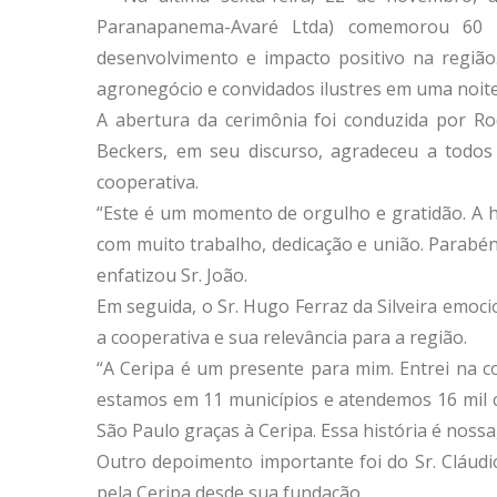
Paranapanema-Avaré Ltda) comemorou 60 a
desenvolvimento e impacto positivo na região
agronegócio e convidados ilustres em uma noit
A abertura da cerimônia foi conduzida por Ro
Beckers, em seu discurso, agradeceu a todos 
cooperativa.
“Este é um momento de orgulho e gratidão. A hi
com muito trabalho, dedicação e união. Parabé
enfatizou Sr. João.
Em seguida, o Sr. Hugo Ferraz da Silveira emoci
a cooperativa e sua relevância para a região.
“A Ceripa é um presente para mim. Entrei na c
estamos em 11 municípios e atendemos 16 mil c
São Paulo graças à Ceripa. Essa história é nossa
Outro depoimento importante foi do Sr. Cláud
pela Ceripa desde sua fundação.