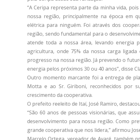
“A Ceripa representa parte da minha vida, pois 
nossa região, principalmente na época em q
elétrica para ninguém. Foi através dos cooper
região, sendo fundamental para o desenvolvime
atende toda a nossa área, levando energia pa
agricultura, onde 75% da nossa carga ligada e
progresso na nossa região. Já prevendo o futu
energia pelos próximos 30 ou 40 anos”, disse Cl
Outro momento marcante foi a entrega de placa
Motta e ao Sr. Giriboni, reconhecidos por s
crescimento da cooperativa.
O prefeito reeleito de Itaí, José Ramiro, destaco
“São 60 anos de pessoas visionárias, que ass
desenvolvimento para nossa região. Como prefe
grande cooperativa que nos lidera,” afirmou Jo
Marcelo Ortega, vereador de Avaré, também p