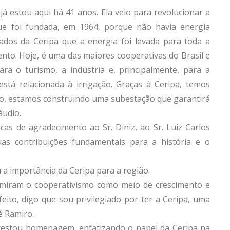
já estou aqui há 41 anos. Ela veio para revolucionar a
ue foi fundada, em 1964, porque não havia energia
ados da Ceripa que a energia foi levada para toda a
nto. Hoje, é uma das maiores cooperativas do Brasil e
ra o turismo, a indústria e, principalmente, para a
stá relacionada à irrigação. Graças à Ceripa, temos
ro, estamos construindo uma subestação que garantirá
áudio.
s de agradecimento ao Sr. Diniz, ao Sr. Luiz Carlos
uas contribuições fundamentais para a história e o
u a importância da Ceripa para a região.
umiram o cooperativismo como meio de crescimento e
ito, digo que sou privilegiado por ter a Ceripa, uma
sé Ramiro.
restou homenagem, enfatizando o papel da Ceripa na