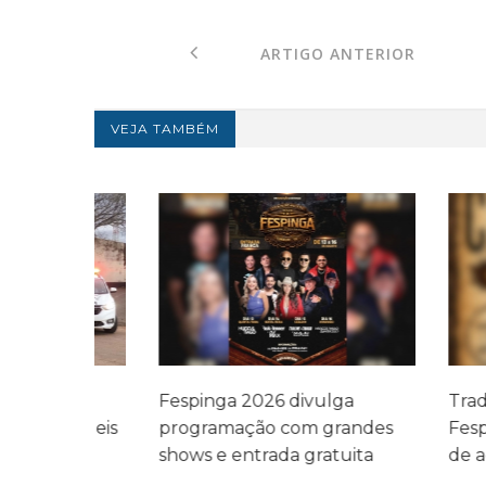
ARTIGO ANTERIOR
VEJA TAMBÉM
i
Fespinga 2026 divulga
Tradicional
íqueis
programação com grandes
Fespinga ac
shows e entrada gratuita
de agosto 