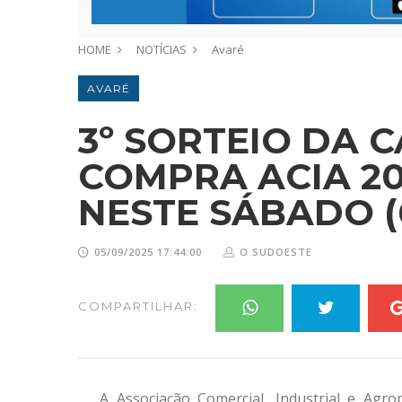
HOME
NOTÍCIAS
Avaré
AVARÉ
3º SORTEIO DA 
COMPRA ACIA 2
NESTE SÁBADO (
05/09/2025 17:44:00
O SUDOESTE
COMPARTILHAR:
A Associação Comercial, Industrial e Agrop