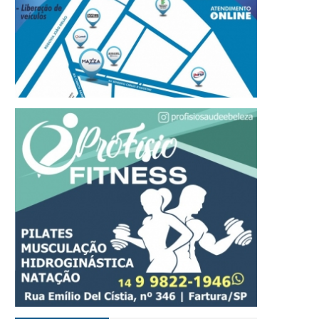
valiação de Monitoramento
Final da Copa iGO de Fu
fortalece acompanhamento
Avareense acontece ne
da aprendizagem em Avaré
sexta-feira, dia 7