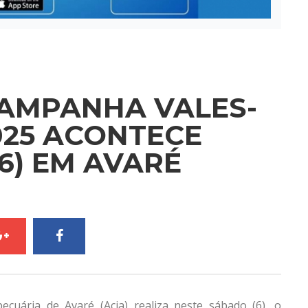
CAMPANHA VALES-
025 ACONTECE
6) EM AVARÉ
ecuária de Avaré (Acia) realiza neste sábado (6), o