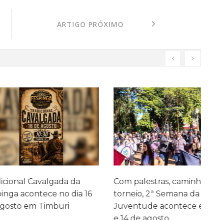
ARTIGO PRÓXIMO
 Cavalgada da
Com palestras, caminhada e
A
ontece no dia 16
torneio, 2ª Semana da
em Timburi
Juventude acontece entre 11
e 14 de agosto