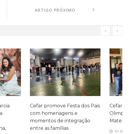
ARTIGO PRÓXIMO
ve Festa dos Pais
Cefar conquista medalhas na
P
agens e
Olimpíada Canguru de
e
e integração
Matemática
e
ílias
07 DE AGOSTO, 2026