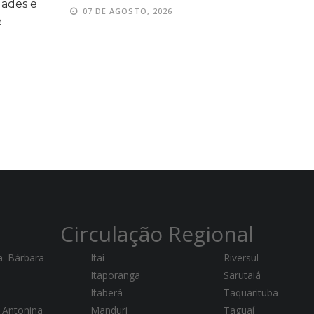
TO, 2026
Circulação Regional
a. Bárbara
Itaí
Riversul
Itaporanga
Sarutaiá
Itaberá
Taquarituba
 Antonina
Manduri
Taguaí