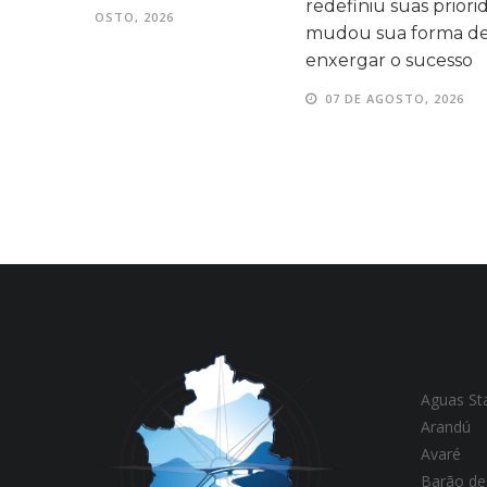
redefiniu suas prioridades e
07 DE AGOS
mudou sua forma de
enxergar o sucesso
07 DE AGOSTO, 2026
Aguas St
Arandú
Avaré
Barão de