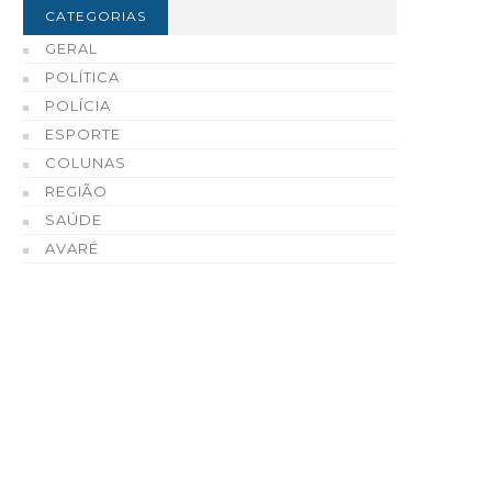
CATEGORIAS
GERAL
POLÍTICA
POLÍCIA
ESPORTE
COLUNAS
REGIÃO
SAÚDE
AVARÉ
refeito Roberval de Oliveira
Tradição, tecnologia e
 Governo de São Paulo
qualidade fazem do Ce
ntregam 73 casas populares
Automotivo de Enio Cha
em Tejupá
Cerri uma referência e