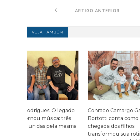
ARTIGO ANTERIOR
VEJA TAMBÉM
legado
Conrado Camargo Garcia
Cefar promo
 três
Bortotti conta como a
com homen
 mesma
chegada dos filhos
momentos d
transformou sua rotina,
entre as fam