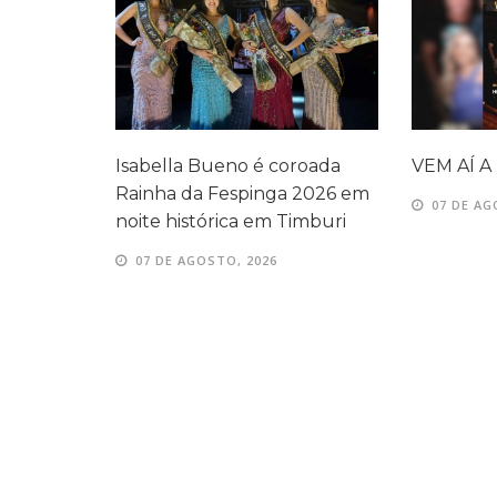
tração
Isabella Bueno é coroada
VEM AÍ A F
atos no
Rainha da Fespinga 2026 em
07 DE AGOS
noite histórica em Timburi
07 DE AGOSTO, 2026