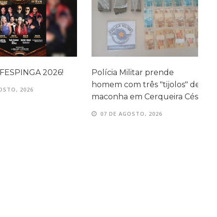
ESPINGA 2026!
Polícia Militar prende
P
homem com três "tijolos" de
d
TO, 2026
maconha em Cerqueira César
p
d
07 DE AGOSTO, 2026
C