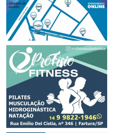
olícia Militar apreende
Polícia Militar prende
iversos entorpecentes e
traficante e apreende m
rende homem por tráfico
de 125 kg de entorpece
e drogas em Cerqueira
enterrados em Avaré
ésar
07 DE AGOSTO, 2026
07 DE AGOSTO, 2026