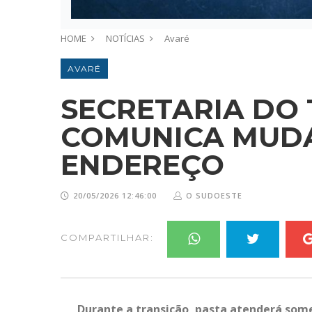
HOME
NOTÍCIAS
Avaré
AVARÉ
SECRETARIA DO 
COMUNICA MUD
ENDEREÇO
20/05/2026 12:46:00
O SUDOESTE
COMPARTILHAR:
Durante a transição, pasta atenderá som