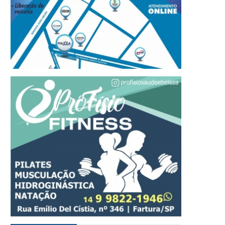
varé recebe o 1º Festival
Inverno seco e influênc
quático nos dias 12 e 13 de
El Niño elevam risco de
setembro
queimadas no estado d
Paulo
06 DE AGOSTO, 2026
05 DE AGOSTO, 2026