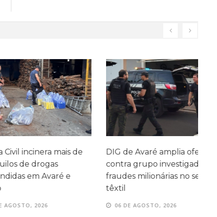
l incinera mais de
DIG de Avaré amplia ofensiva
A
de drogas
contra grupo investigado por
A
s em Avaré e
fraudes milionárias no setor
têxtil
TO, 2026
06 DE AGOSTO, 2026