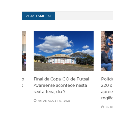
VEJA TAMBÉM
amento
Final da Copa iGO de Futsal
Polícia Civi
mento
Avareense acontece nesta
220 quilos 
Avaré
sexta-feira, dia 7
apreendida
região
06 DE AGOSTO, 2026
06 DE AGOS