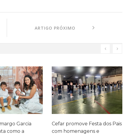
ARTIGO PRÓXIMO
ve Festa dos Pais
Cefar conquista medalhas na
P
agens e
Olimpíada Canguru de
e