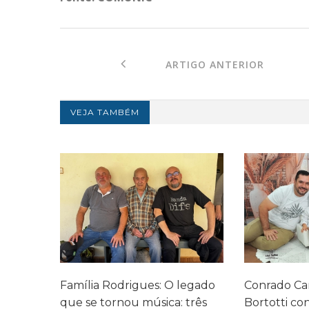
ARTIGO ANTERIOR
VEJA TAMBÉM
legado
Conrado Camargo Garcia
Cefar promo
 três
Bortotti conta como a
com homen