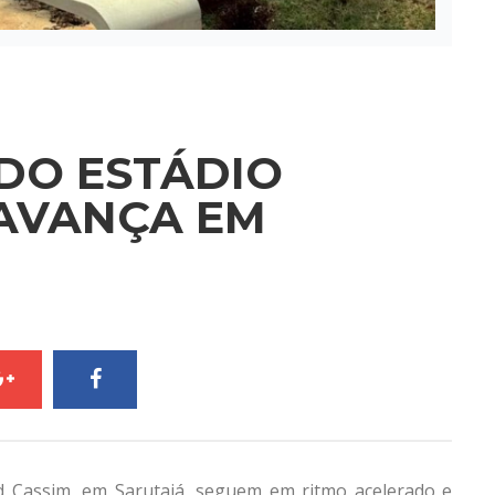
DO ESTÁDIO
AVANÇA EM
d Cassim, em Sarutaiá, seguem em ritmo acelerado e