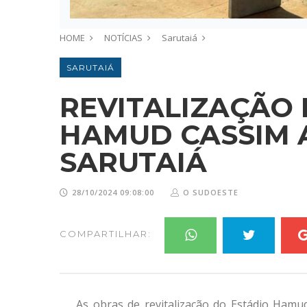
HOME
NOTÍCIAS
Sarutaiá
SARUTAIÁ
REVITALIZAÇÃO 
HAMUD CASSIM 
SARUTAIÁ
28/10/2024 09:08:00
O SUDOESTE
COMPARTILHAR:
As obras de revitalização do Estádio Hamu