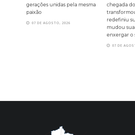
 mesma
chegada dos filhos
momentos d
transformou sua rotina,
entre as fam
redefiniu suas prioridades e
07 DE AGOS
mudou sua forma de
enxergar o sucesso
07 DE AGOSTO, 2026