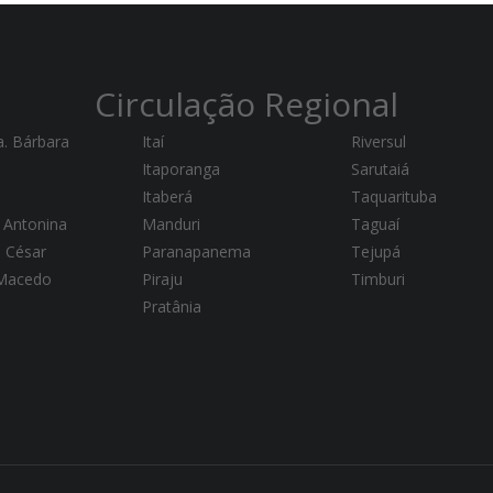
Circulação Regional
a. Bárbara
Itaí
Riversul
Itaporanga
Sarutaiá
Itaberá
Taquarituba
 Antonina
Manduri
Taguaí
a César
Paranapanema
Tejupá
 Macedo
Piraju
Timburi
Pratânia