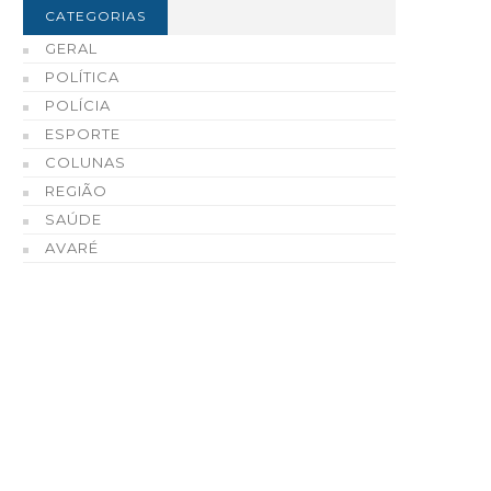
CATEGORIAS
GERAL
POLÍTICA
POLÍCIA
ESPORTE
COLUNAS
REGIÃO
inal da Copa iGO de Futsal
Polícia Civil incinera mai
SAÚDE
vareense acontece nesta
220 quilos de drogas
AVARÉ
exta-feira, dia 7
apreendidas em Avaré 
região
06 DE AGOSTO, 2026
06 DE AGOSTO, 2026