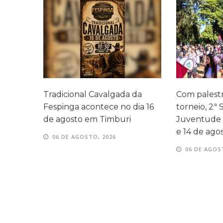
a
Tradicional Cavalgada da
Com palestr
ndes
Fespinga acontece no dia 16
torneio, 2ª
ita
de agosto em Timburi
Juventude 
e 14 de ago
06 DE AGOSTO, 2026
06 DE AGOS