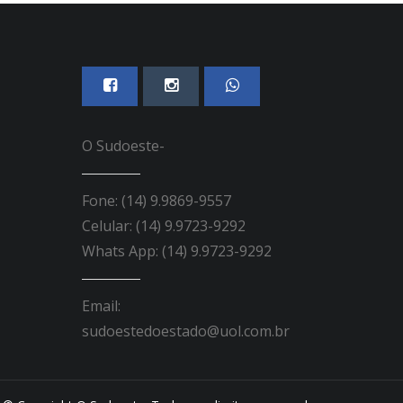
O Sudoeste-
Fone: (14) 9.9869-9557
Celular: (14) 9.9723-9292
Whats App: (14) 9.9723-9292
Email:
sudoestedoestado@uol.com.br