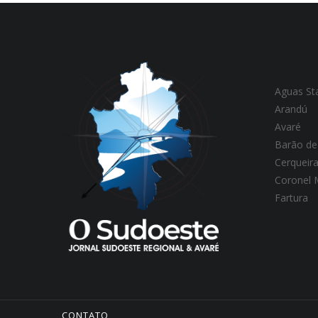
Aguas St
Arandú
Avaré
Barão de
Cerqueir
Coronel
Fartura
CONTATO