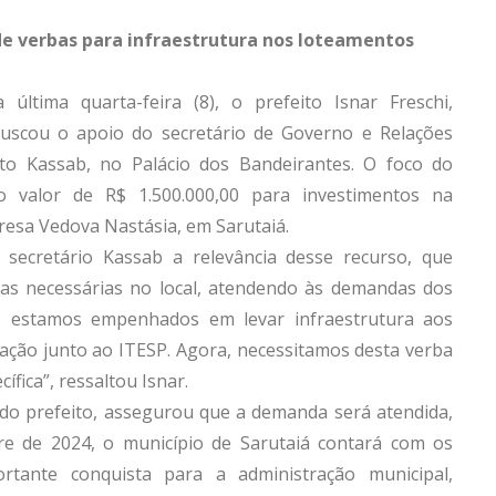
de verbas para infraestrutura nos loteamentos
última quarta-feira (8), o prefeito Isnar Freschi,
uscou o apoio do secretário de Governo e Relações
rto Kassab, no Palácio dos Bandeirantes. O foco do
o valor de R$ 1.500.000,00 para investimentos na
esa Vedova Nastásia, em Sarutaiá.
 secretário Kassab a relevância desse recurso, que
s necessárias no local, atendendo às demandas dos
, estamos empenhados em levar infraestrutura aos
zação junto ao ITESP. Agora, necessitamos desta verba
ífica”, ressaltou Isnar.
o do prefeito, assegurou que a demanda será atendida,
re de 2024, o município de Sarutaiá contará com os
rtante conquista para a administração municipal,