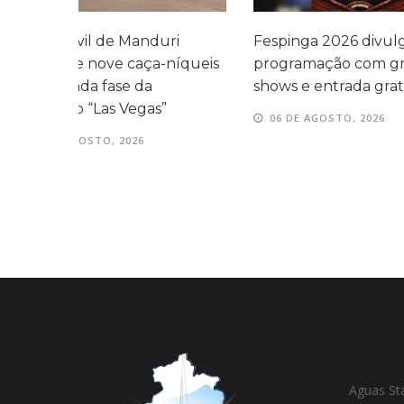
i
Fespinga 2026 divulga
Tradicional
íqueis
programação com grandes
Fespinga ac
shows e entrada gratuita
de agosto 
06 DE AGOSTO, 2026
06 DE AGOS
Aguas St