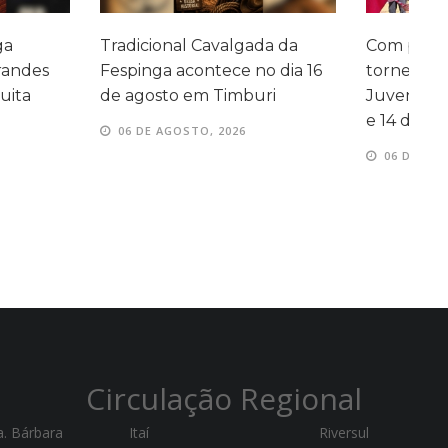
 Cavalgada da
Com palestras, caminhada e
A
ontece no dia 16
torneio, 2ª Semana da
em Timburi
Juventude acontece entre 11
e 14 de agosto
TO, 2026
06 DE AGOSTO, 2026
Circulação Regional
a. Bárbara
Itaí
Riversul