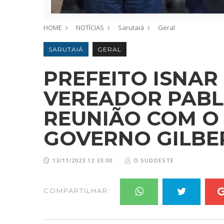
HOME
NOTÍCIAS
Sarutaiá
Geral
SARUTAIÁ
GERAL
PREFEITO ISNAR 
VEREADOR PABL
REUNIÃO COM O
GOVERNO GILBE
13/11/2023 12:33:00
O SUDOESTE
COMPARTILHAR: