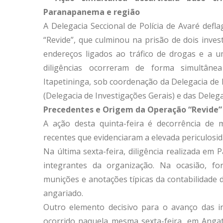
Paranapanema e região
A Delegacia Seccional de Polícia de Avaré defl
“Revide”, que culminou na prisão de dois inv
endereços ligados ao tráfico de drogas e a u
diligências ocorreram de forma simultân
Itapetininga, sob coordenação da Delegacia de
(Delegacia de Investigações Gerais) e das Delega
Precedentes e Origem da Operação “Revide”
A ação desta quinta-feira é decorrência de 
recentes que evidenciaram a elevada periculosi
Na última sexta-feira, diligência realizada e
integrantes da organização. Na ocasião, fo
munições e anotações típicas da contabilidade 
angariado.
Outro elemento decisivo para o avanço das in
ocorrido naquela mesma sexta-feira, em Angat