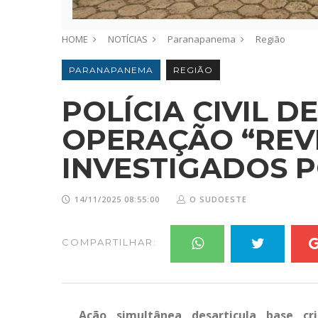
HOME
NOTÍCIAS
Paranapanema
Região
PARANAPANEMA
REGIÃO
POLÍCIA CIVIL 
OPERAÇÃO “REVI
INVESTIGADOS P
14/11/2025 08:55:00
O SUDOESTE
COMPARTILHAR:
Ação simultânea desarticula base c