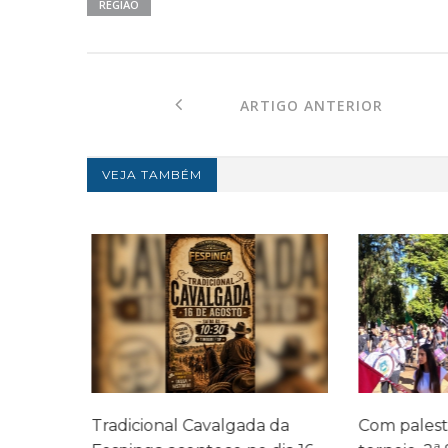
REGIÃO
ARTIGO ANTERIOR
VEJA TAMBÉM
a
Tradicional Cavalgada da
Com palestr