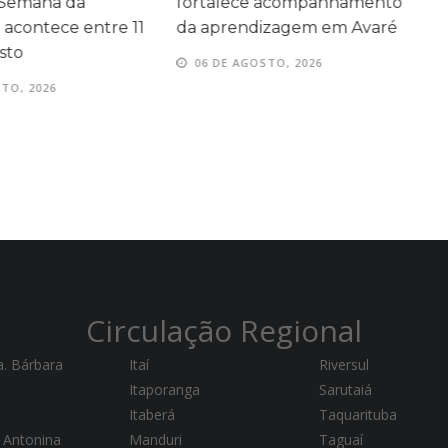
 Semana da
fortalece acompanhamento
A
acontece entre 11
da aprendizagem em Avaré
s
sto
06 DE AGOSTO, 2026
TO, 2026
Circulação Regional
a. Bárbara
Itaí
Riversul
Itaporanga
Sarutaiá
Itaberá
Taquarituba
 Antonina
Manduri
Taguaí