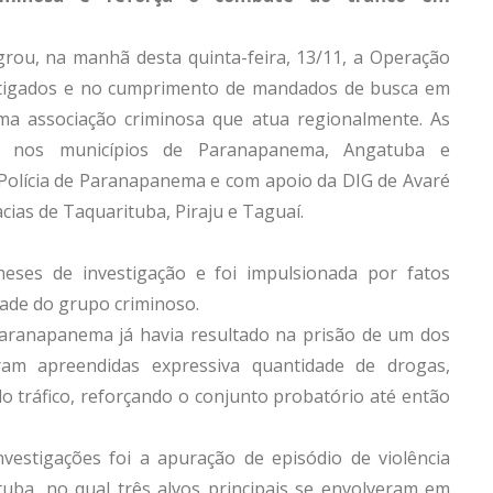
agrou, na manhã desta quinta-feira, 13/11, a Operação
estigados e no cumprimento de mandados de busca em
ma associação criminosa que atua regionalmente. As
ea nos municípios de Paranapanema, Angatuba e
 Polícia de Paranapanema e com apoio da DIG de Avaré
cias de Taquarituba, Piraju e Taguaí.
meses de investigação e foi impulsionada por fatos
dade do grupo criminoso.
m Paranapanema já havia resultado na prisão de um dos
ram apreendidas expressiva quantidade de drogas,
do tráfico, reforçando o conjunto probatório até então
vestigações foi a apuração de episódio de violência
uba, no qual três alvos principais se envolveram em