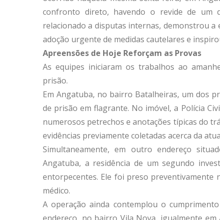
confronto direto, havendo o revide de um d
relacionado a disputas internas, demonstrou a es
adoção urgente de medidas cautelares e inspir
Apreensões de Hoje Reforçam as Provas
As equipes iniciaram os trabalhos ao aman
prisão.
Em Angatuba, no bairro Batalheiras, um dos pri
de prisão em flagrante. No imóvel, a Polícia Ci
numerosos petrechos e anotações típicas do tr
evidências previamente coletadas acerca da atu
Simultaneamente, em outro endereço situa
Angatuba, a residência de um segundo investig
entorpecentes. Ele foi preso preventivamente 
médico.
A operação ainda contemplou o cumprimento
endereço, no bairro Vila Nova, igualmente em 