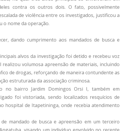
eles contra os outros dois. O fato, possivelmente
calada de violência entre os investigados, justificou a
ou o nome da operação.
hecer, dando cumprimento aos mandados de busca e
ncipais alvos da investigação foi detido e recebeu voz
vil realizou volumosa apreensão de materiais, incluindo
áfico de drogas, reforçando de maneira contundente as
ação estruturada da associação criminosa.
do no bairro Jardim Domingos Orsi I, também em
ado foi vistoriada, sendo localizados resquícios de
no hospital de Itapetininga, onde recebia atendimento
 de mandado de busca e apreensão em um terceiro
Angatuba, visando um indivíduo envolvido no recente