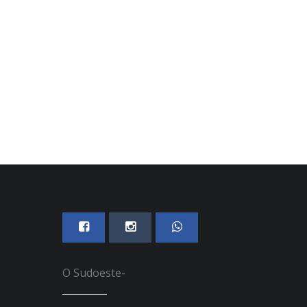
vareense acontece nesta
220 quilos de drogas
exta-feira, dia 7
apreendidas em Avaré 
região
06 DE AGOSTO, 2026
06 DE AGOSTO, 2026
O Sudoeste-