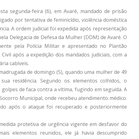
 desta segunda-feira (6), em Avaré, mandado de prisão
ado por tentativa de feminicídio, violência doméstica
cia. A ordem judicial foi expedida após representação
pela Delegacia de Defesa da Mulher (DDM) de Avaré. O
mente pela Polícia Militar e apresentado no Plantão
ia Civil após a expedição dos mandados judiciais, com a
ária cabíveis.
 madrugada de domingo (5), quando uma mulher de 49
sua residência. Segundo os elementos colhidos, o
s golpes de faca contra a vítima, fugindo em seguida. A
Socorro Municipal, onde recebeu atendimento médico.
evado após o ataque foi recuperado e posteriormente
medida protetiva de urgência vigente em desfavor do
ais elementos reunidos, ele já havia descumprido