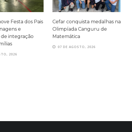
ve Festa dos Pais
Cefar conquista medalhas na
P
agens e
Olimpíada Canguru de
e
e integração
Matemática
e
ílias
07 DE AGOSTO, 2026
TO, 2026