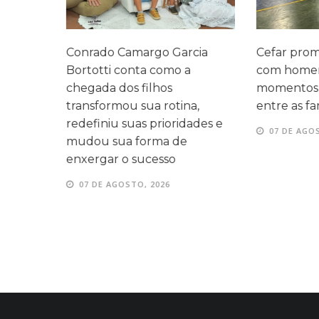
legado
Conrado Camargo Garcia
Cefar promo
 três
Bortotti conta como a
com homen
 mesma
chegada dos filhos
momentos d
transformou sua rotina,
entre as fam
redefiniu suas prioridades e
07 DE AGOS
mudou sua forma de
enxergar o sucesso
07 DE AGOSTO, 2026