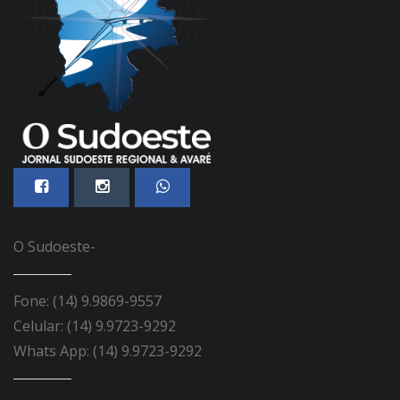
O Sudoeste-
Fone: (14) 9.9869-9557
Celular: (14) 9.9723-9292
Whats App: (14) 9.9723-9292