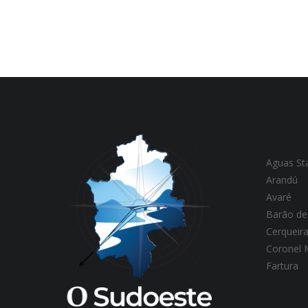
Aguas St
Arandú
Avaré
Barão de
Cerqueir
Coronel
Fartura