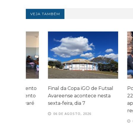
VEJA TAMBÉM
amento
Final da Copa iGO de Futsal
Polícia Civi
mento
Avareense acontece nesta
220 quilos 
Avaré
sexta-feira, dia 7
apreendida
região
06 DE AGOSTO, 2026
06 DE AGOS