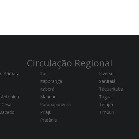
Circulação Regional
a. Bárbara
Itaí
Riversul
Itaporanga
Sarutaiá
Itaberá
Taquarituba
 Antonina
Manduri
Taguaí
a César
Paranapanema
Tejupá
 Macedo
Piraju
Timburi
Pratânia