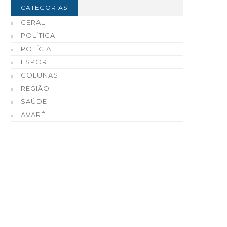
CATEGORIAS
GERAL
POLÍTICA
POLÍCIA
ESPORTE
COLUNAS
REGIÃO
SAÚDE
AVARÉ
varé recebe o 1º Festival
Inverno seco e influênc
quático nos dias 12 e 13 de
El Niño elevam risco de
setembro
queimadas no estado d
Paulo
06 DE AGOSTO, 2026
05 DE AGOSTO, 2026