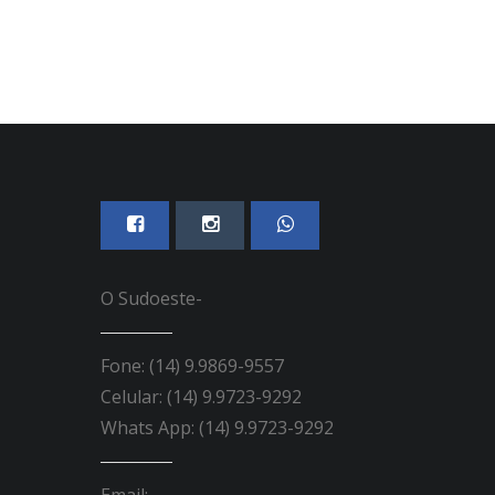
O Sudoeste-
Fone: (14) 9.9869-9557
Celular: (14) 9.9723-9292
Whats App: (14) 9.9723-9292
Email: