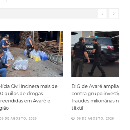
l incinera mais de
DIG de Avaré amplia ofensiva
A
de drogas
contra grupo investigado por
A
s em Avaré e
fraudes milionárias no setor
têxtil
TO, 2026
06 DE AGOSTO, 2026