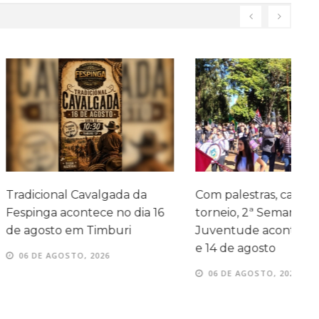
 Cavalgada da
Com palestras, caminhada e
A
ontece no dia 16
torneio, 2ª Semana da
em Timburi
Juventude acontece entre 11
e 14 de agosto
TO, 2026
06 DE AGOSTO, 2026