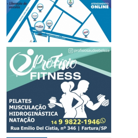
valiação de Monitoramento
Final da Copa iGO de Fu
fortalece acompanhamento
Avareense acontece ne
da aprendizagem em Avaré
sexta-feira, dia 7
06 DE AGOSTO, 2026
06 DE AGOSTO, 2026