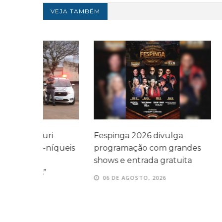
VEJA TAMBÉM
i
Fespinga 2026 divulga
Tradicional
íqueis
programação com grandes
Fespinga ac
shows e entrada gratuita
de agosto 
06 DE AGOSTO, 2026
06 DE AGOS