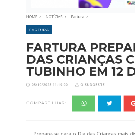
HOME
NOTÍCIAS
Fartura
FARTURA
FARTURA PREPAR
DAS CRIANÇAS 
TUBINHO EM 12 
03/10/2025 11:19:00
O SUDOESTE
COMPARTILHAR:
Prepare-se para o Dia das Crianças mais di