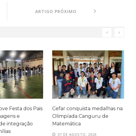
ARTIGO PRÓXIMO
ve Festa dos Pais
Cefar conquista medalhas na
P
agens e
Olimpíada Canguru de
e
e integração
Matemática
e
ílias
07 DE AGOSTO, 2026