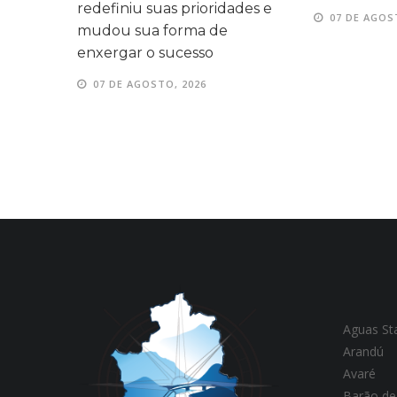
redefiniu suas prioridades e
07 DE AGOS
mudou sua forma de
enxergar o sucesso
07 DE AGOSTO, 2026
Aguas St
Arandú
Avaré
Barão de