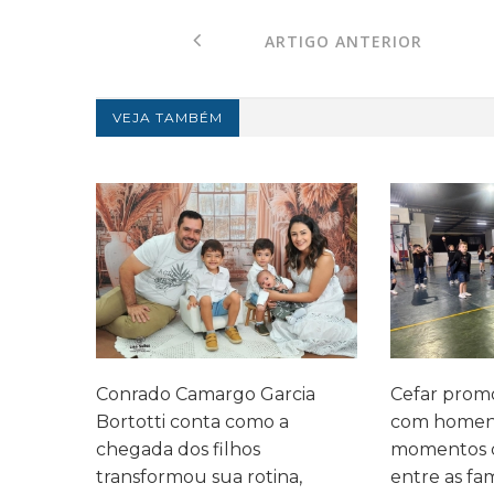
ARTIGO ANTERIOR
VEJA TAMBÉM
legado
Conrado Camargo Garcia
Cefar promo
 três
Bortotti conta como a
com homen
 mesma
chegada dos filhos
momentos d
transformou sua rotina,
entre as fam