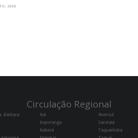
TO, 2026
Circulação Regional
a. Bárbara
Itaí
Riversul
Itaporanga
Sarutaiá
Itaberá
Taquarituba
 Antonina
Manduri
Taguaí