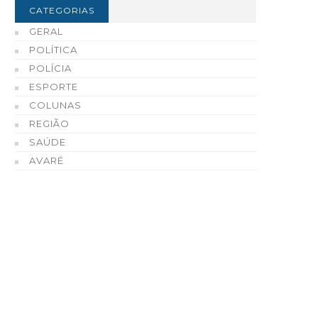
CATEGORIAS
GERAL
POLÍTICA
POLÍCIA
ESPORTE
COLUNAS
REGIÃO
SAÚDE
AVARÉ
refeito Roberval de Oliveira
Tradição, tecnologia e
 Governo de São Paulo
qualidade fazem do Ce
ntregam 73 casas populares
Automotivo de Enio Cha
em Tejupá
Cerri uma referência e