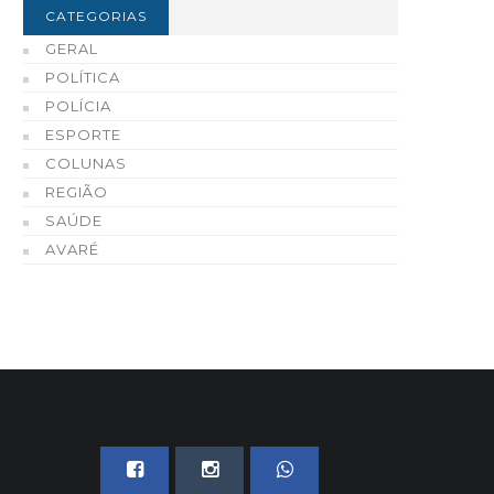
CATEGORIAS
tapeva
consultoria e capacitaç
GERAL
como credenciado
05 DE AGOSTO, 2026
POLÍTICA
05 DE AGOSTO, 2026
POLÍCIA
ESPORTE
COLUNAS
REGIÃO
SAÚDE
AVARÉ