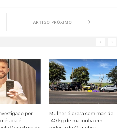
ARTIGO PRÓXIMO
investigado por
Mulher é presa com mais de
J
oméstica é
140 kg de maconha em
a
ela Prefeitura de
rodovia de Ourinhos
q