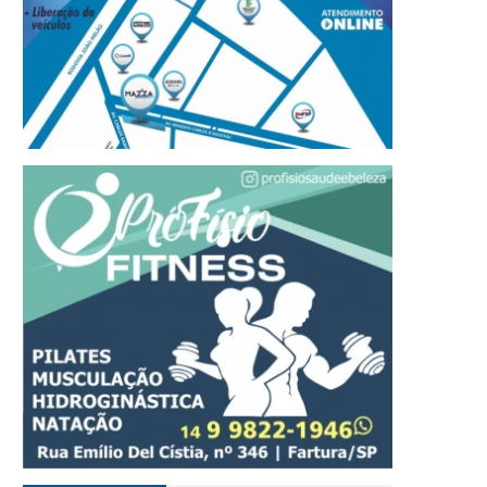
ustiça condena homem a 28
Sebrae Ourinhos realiz
nos de prisão por homicídio
encontro para interess
ualificado de idoso em
em prestar serviços de