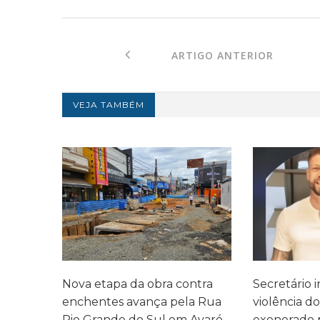
ARTIGO ANTERIOR
VEJA TAMBÉM
cia do
Nova etapa da obra contra
Secretário 
e
enchentes avança pela Rua
violência d
de São
Rio Grande do Sul em Avaré
exonerado p