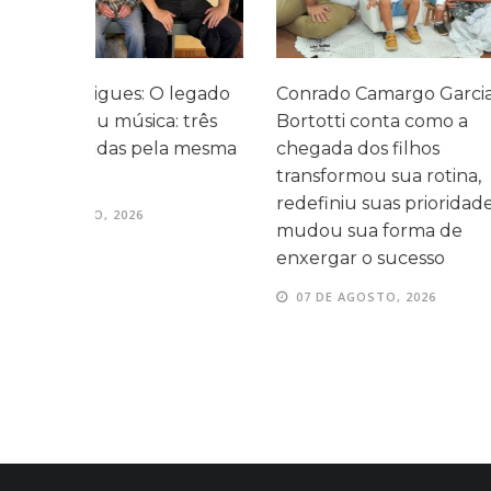
legado
Conrado Camargo Garcia
Cefar promo
 três
Bortotti conta como a
com homen
 mesma
chegada dos filhos
momentos d
transformou sua rotina,
entre as fam
redefiniu suas prioridades e
07 DE AGOS
mudou sua forma de
enxergar o sucesso
07 DE AGOSTO, 2026