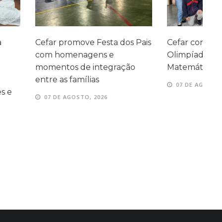
ve Festa dos Pais
Cefar conquista medalhas na
P
agens e
Olimpíada Canguru de
e
e integração
Matemática
e
ílias
07 DE AGOSTO, 2026
TO, 2026