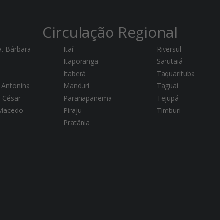
Circulação Regional
a. Bárbara
Itaí
Riversul
Itaporanga
Sarutaiá
Itaberá
Taquarituba
 Antonina
Manduri
Taguaí
a César
Paranapanema
Tejupá
 Macedo
Piraju
Timburi
Pratânia