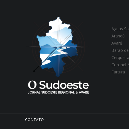
Aguas St
Arandú
Avaré
Barão de
Cerqueir
Coronel
Fartura
CONTATO